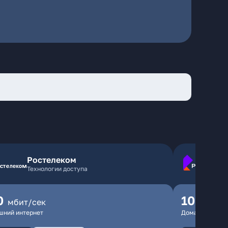
Ростелеком
Технологии доступа
0
100
мбит/сек
мбит
шний интернет
Домашний инте