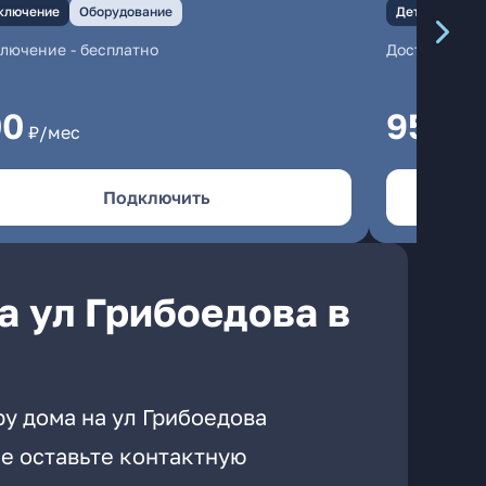
ключение
Оборудование
Детали
Под
ключение
-
бесплатно
Доступны иг
00
950
₽/мес
₽/м
Подключить
а ул Грибоедова в
у дома на ул Грибоедова
е оставьте контактную