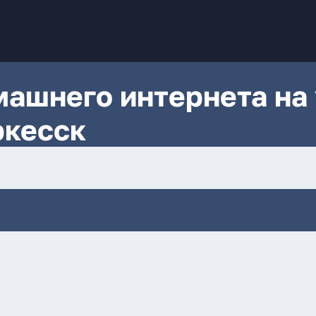
ашнего интернета на 
ркесск