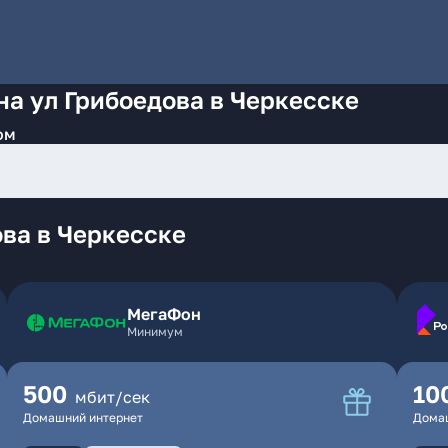
на ул Грибоедова в Черкесске
ом
ва в Черкесске
МегаФон
Минимум
500
10
мбит/сек
Домашний интернет
Дома