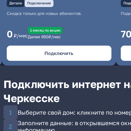
Детали
Подключение
Под
Скидка только для новых абонентов.
Под
1 месяц по акции
0
7
₽/мес
Далее
950
₽/мес
Подключить
Подключить интернет н
Черкесске
Выберите свой дом: кликните по номер
Заполните данные: в открывшемся окн
информацию