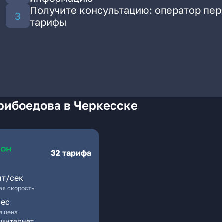
Получите консультацию: оператор пе
тарифы
рибоедова в Черкесске
32 тарифа
ит/сек
я скорость
мес
я цена
 интернет