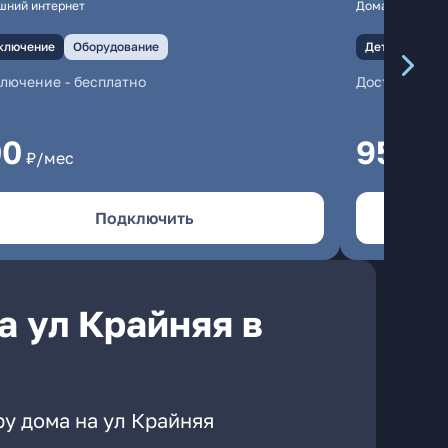
шний интернет
Домашний инте
ключение
Оборудование
Детали
Под
ключение
-
бесплатно
Доступны иг
00
950
₽/мес
₽/м
Подключить
а ул Крайняя в
у дома на ул Крайняя