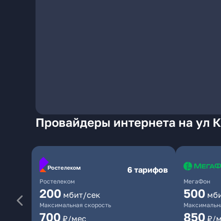
Провайдеры интернета на ул 
6 тарифов
Ростелеком
МегаФон
200
500
мбит/сек
мб
Максимальная скорость
Максимальна
700
850
₽/мес
₽/