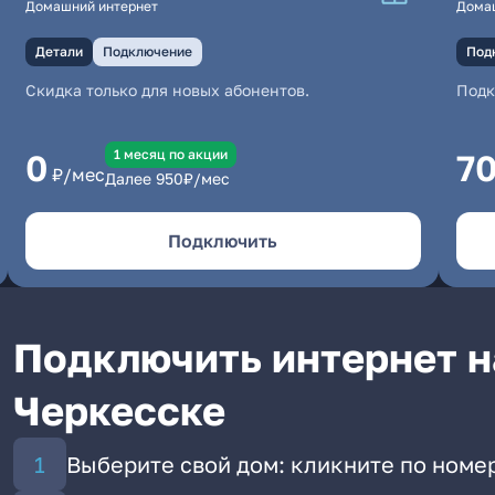
Домашний интернет
Дома
Детали
Подключение
Под
Скидка только для новых абонентов.
Под
1 месяц по акции
0
7
₽/мес
Далее
950
₽/мес
Подключить
Подключить интернет н
Черкесске
Выберите свой дом: кликните по номер