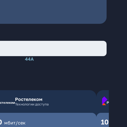
44А
Ростелеком
Технологии доступа
0
100
мбит/сек
мбит