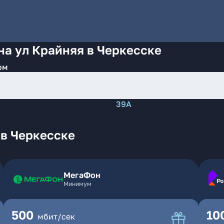
на ул Крайняя в Черкесске
ом
39А
 в Черкесске
МегаФон
Минимум
500
10
мбит/сек