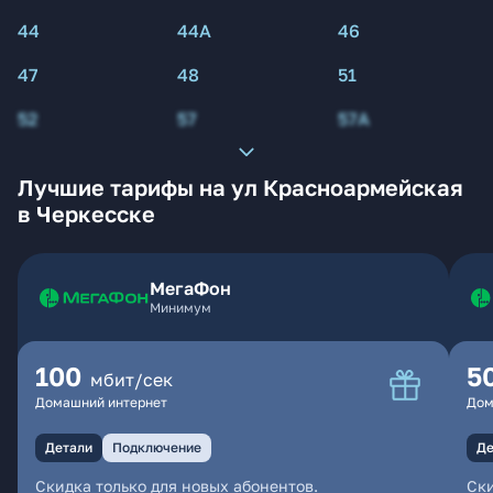
44
44А
46
47
48
51
52
57
57А
Лучшие тарифы на ул Красноармейская
в Черкесске
МегаФон
Минимум
100
5
мбит/сек
Домашний интернет
Дом
Детали
Подключение
Де
Скидка только для новых абонентов.
Ски