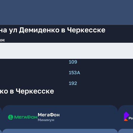
на ул Демиденко в Черкесске
ом
109
153А
192
ко в Черкесске
МегаФон
Минимум