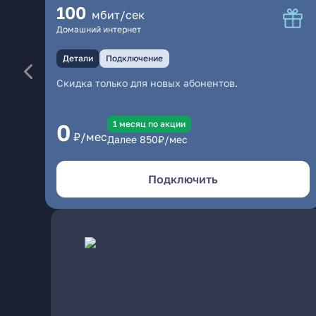
100
мбит/сек
Домашний интернет
Детали
Подключение
Скидка только для новых абонентов.
1 месяц по акции
0
₽/мес
Далее
850
₽/мес
Подключить