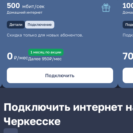
500
10
мбит/сек
Домашний интернет
Дома
Детали
Подключение
Под
Скидка только для новых абонентов.
Под
1 месяц по акции
0
7
₽/мес
Далее
950
₽/мес
Подключить
Подключить интернет н
Черкесске