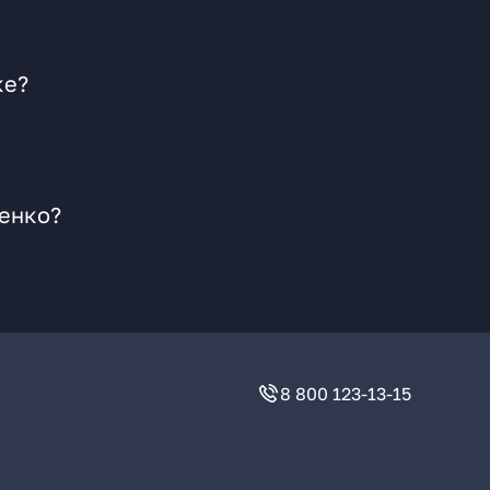
ке?
денко?
8 800 123-13-15