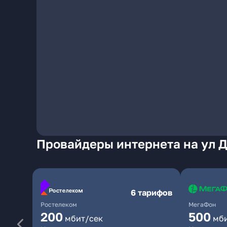
Провайдеры интернета на ул 
6 тарифов
Ростелеком
МегаФон
200
500
мбит/сек
мб