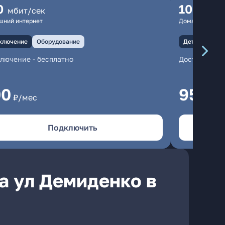
0
100
мбит/сек
мбит
шний интернет
Домашний инте
ключение
Оборудование
Детали
Под
ключение
-
бесплатно
Доступны иг
00
950
₽/мес
₽/м
Подключить
а ул Демиденко в