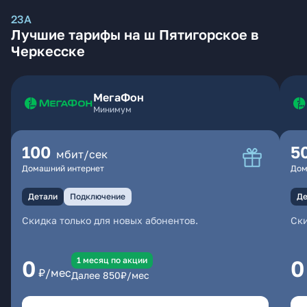
23А
Лучшие тарифы на ш Пятигорское в
Черкесске
МегаФон
Минимум
100
5
мбит/сек
Домашний интернет
Дом
Детали
Подключение
Де
Скидка только для новых абонентов.
Ски
1 месяц по акции
0
0
₽/мес
Далее
850
₽/мес