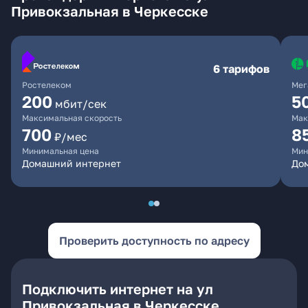
Привокзальная в Черкесске
6 тарифов
Ростелеком
Мег
200
5
мбит/сек
Максимальная скорость
Мак
700
8
₽/мес
Минимальная цена
Мин
Домашний интернет
До
Проверить доступность по адресу
Подключить интернет на ул
Привокзальная в Черкесске