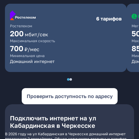
6 тарифов
Ростелеком
Мег
200
5
мбит/сек
Максимальная скорость
Мак
700
8
₽/мес
Минимальная цена
Мин
Домашний интернет
До
Проверить доступность по адресу
Подключить интернет на ул
Кабардинская в Черкесске
В 2026 году на ул Кабардинская в Черкесске домашний интернет
предлагают 2 провайдера. Общее количество доступных тарифов -