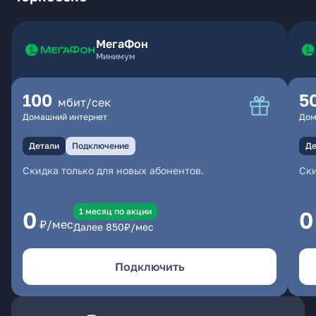
МегаФон
Минимум
100
5
мбит/сек
Домашний интернет
Дом
Детали
Подключение
Де
Скидка только для новых абонентов.
Ски
1 месяц по акции
0
0
₽/мес
Далее
850
₽/мес
Подключить