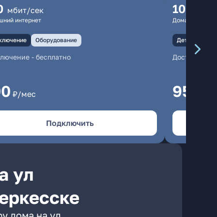
0
100
мбит/сек
мбит
шний интернет
Домашний инте
ключение
Оборудование
Детали
Под
ключение
-
бесплатно
Доступны иг
00
950
₽/мес
₽/м
Подключить
а ул
еркесске
у дома на ул