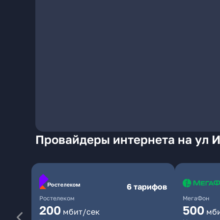
Провайдеры интернета на ул 
6 тарифов
Ростелеком
МегаФон
200
500
мбит/сек
мб