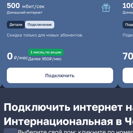
500
10
мбит/сек
Домашний интернет
Дома
Детали
Подключение
Под
Скидка только для новых абонентов.
Под
1 месяц по акции
0
7
₽/мес
Далее
950
₽/мес
Подключить
Подключить интернет н
Интернациональная в Ч
Выберите свой дом: кликните по номер