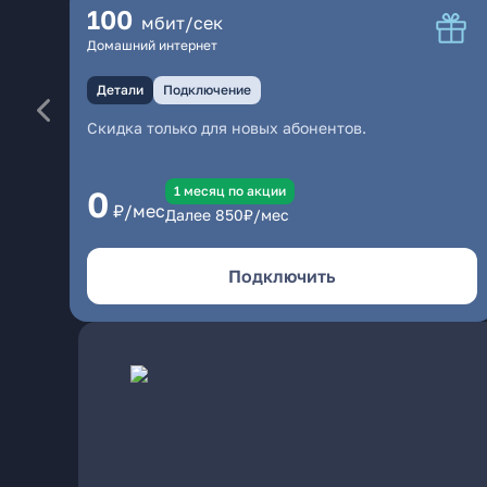
100
мбит/сек
Домашний интернет
Детали
Подключение
Скидка только для новых абонентов.
1 месяц по акции
0
₽/мес
Далее
850
₽/мес
Подключить