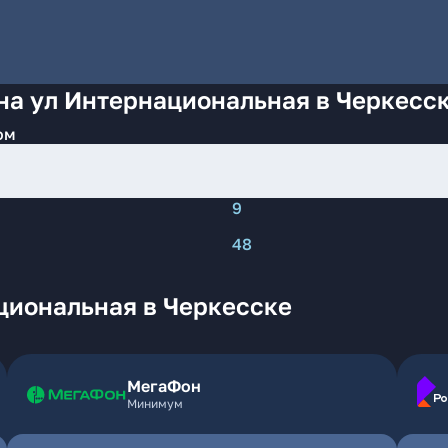
на ул Интернациональная в Черкесс
ом
9
48
циональная в Черкесске
МегаФон
Минимум