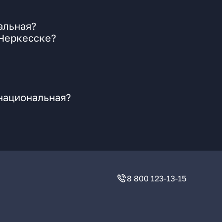
альная?
 Черкесске?
рнациональная?
8 800 123-13-15