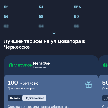
52
54
55А
56
58
60
62
64
66
Лучшие тарифы на ул Доватора в
Черкесске
МегаФон
Минимум
100
5
мбит/сек
Домашний интернет
Дом
Детали
Подключение
Де
Скидка только для новых абонентов.
Ски